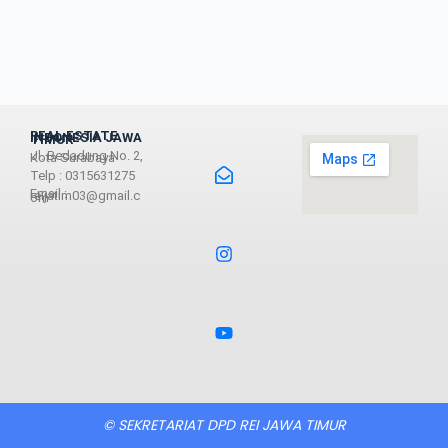
REAL ESTATE INDONESIA JAWA TIMUR
Jl. Bedadung No. 2, Kota Surabaya
Telp : 0315631275
Email : reijatim03@gmail.com
© SEKRETARIAT DPD REI JAWA TIMUR