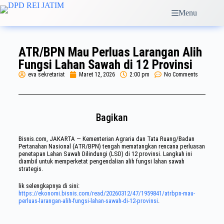
Menu
ATR/BPN Mau Perluas Larangan Alih
Fungsi Lahan Sawah di 12 Provinsi
eva sekretariat
Maret 12, 2026
2:00 pm
No Comments
Bagikan
Bisnis.com, JAKARTA — Kementerian Agraria dan Tata Ruang/Badan
Pertanahan Nasional (ATR/BPN) tengah mematangkan rencana perluasan
penetapan Lahan Sawah Dilindungi (LSD) di 12 provinsi. Langkah ini
diambil untuk memperketat pengendalian alih fungsi lahan sawah
strategis.
lik selengkapnya di sini:
https://ekonomi.bisnis.com/read/20260312/47/1959841/atrbpn-mau-
perluas-larangan-alih-fungsi-lahan-sawah-di-12-provinsi
.