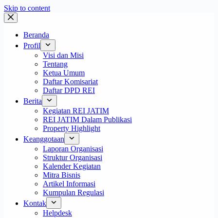
Skip to content
Beranda
Profil
Visi dan Misi
Tentang
Ketua Umum
Daftar Komisariat
Daftar DPD REI
Berita
Kegiatan REI JATIM
REI JATIM Dalam Publikasi
Property Highlight
Keanggotaan
Laporan Organisasi
Struktur Organisasi
Kalender Kegiatan
Mitra Bisnis
Artikel Informasi
Kumpulan Regulasi
Kontak
Helpdesk