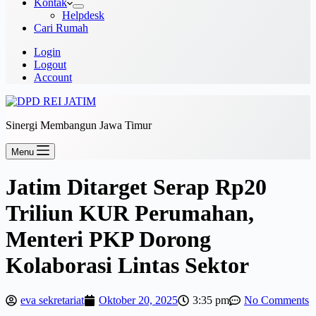
Kontak
Helpdesk
Cari Rumah
Login
Logout
Account
Sinergi Membangun Jawa Timur
Menu
Jatim Ditarget Serap Rp20
Triliun KUR Perumahan,
Menteri PKP Dorong
Kolaborasi Lintas Sektor
eva sekretariat
Oktober 20, 2025
3:35 pm
No Comments