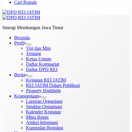
Cari Rumah
Sinergi Membangun Jawa Timur
Beranda
Profil
Visi dan Misi
Tentang
Ketua Umum
Daftar Komisariat
Daftar DPD REI
Berita
Kegiatan REI JATIM
REI JATIM Dalam Publikasi
Property Highlight
Keanggotaan
Laporan Organisasi
Struktur Organisasi
Kalender Kegiatan
Mitra Bisnis
Artikel Informasi
Kumpulan Regulasi