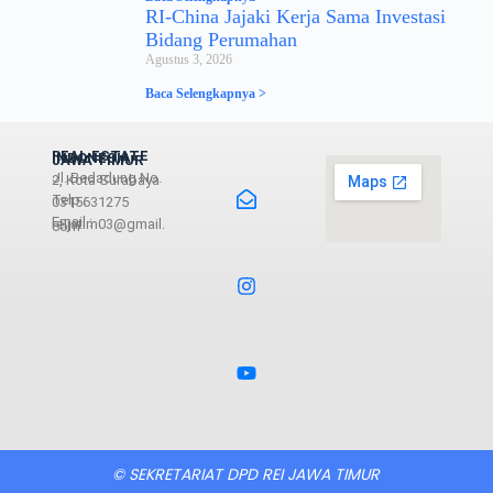
RI-China Jajaki Kerja Sama Investasi
Bidang Perumahan
Agustus 3, 2026
Baca Selengkapnya >
REAL ESTATE INDONESIA JAWA TIMUR
Jl. Bedadung No. 2, Kota Surabaya
Telp : 0315631275
Email : reijatim03@gmail.com
© SEKRETARIAT DPD REI JAWA TIMUR